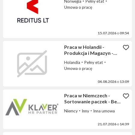
Norwegia
Pełny etat
Umowa o pracę
15.07.2026
o
09:54
Praca w Holandii -
Produkcja i Magazyn -
proste prace
Holandia
Pełny etat
Umowa o pracę
04.08.2026
o
13:09
Praca w Niemczech -
Sortowanie paczek - Bez
języka - Dla par
Niemcy
Inny
Inna umowa
21.07.2026
o
14:39