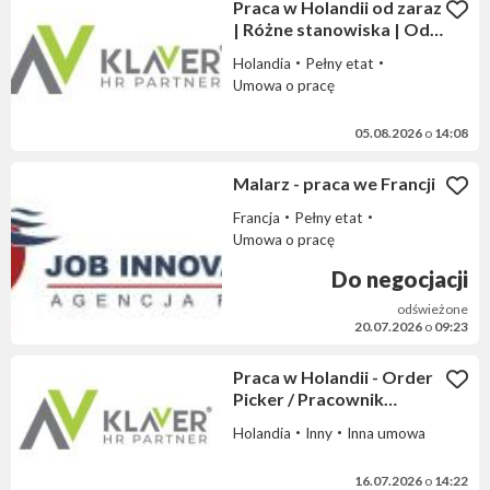
Praca w Holandii od zaraz
| Różne stanowiska | Od
14,99 € brutto/h
Holandia
Pełny etat
Umowa o pracę
05.08.2026
o
14:08
Malarz - praca we Francji
Francja
Pełny etat
Umowa o pracę
Do negocjacji
odświeżone
20.07.2026
o
09:23
Praca w Holandii - Order
Picker / Pracownik
Magazynowy
Holandia
Inny
Inna umowa
16.07.2026
o
14:22