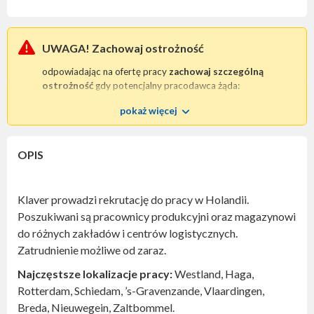
UWAGA! Zachowaj ostrożność
odpowiadając na ofertę pracy
zachowaj szczególną
ostrożność
gdy potencjalny pracodawca żąda:
wpłaty zaliczki
na poczet procesu rekrutacyjnego;
pokaż więcej
przesłania skanu / kopii dowodu osobistego
lub
jakiegokolwiek innego dokumentu tożsamości.
Tego typu praktyki są bezprawne i mogą wskazywać na
OPIS
chęć oszustwa
.
W każdej tego typu sytuacji prosimy o niezwłoczny
kontakt
z nami
.
Klaver prowadzi rekrutację do pracy w Holandii.
Zwróć szczególną uwagę
czy oferta pracy zawiera
Poszukiwani są pracownicy produkcyjni oraz magazynowi
niezbędne dane kontaktowe pozwalające jednoznacznie
do różnych zakładów i centrów logistycznych.
zidentyfikować pracodawcę;
Zatrudnienie możliwe od zaraz.
numer telefonu,
adres e-mail (najlepiej w domenie firmowej, a nie
Najczęstsze lokalizacje pracy:
Westland, Haga,
darmowy - typu: @gmail.com, @wp.pl, @o2.pl, itp.),
Rotterdam, Schiedam, ’s-Gravenzande, Vlaardingen,
adres siedziby.
Breda, Nieuwegein, Zaltbommel.