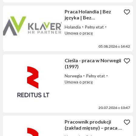
Praca Holandia | Bez
języka | Bez
doświadczenia |
Holandia
Pełny etat
Tygodniówki | Wyjazd
Umowa o pracę
05.08.2026
o
14:42
Cieśla - praca w Norwegii
(1997)
Norwegia
Pełny etat
Umowa o pracę
20.07.2026
o
10:47
Pracownik produkcji
(zakład mięsny) – praca w
Norwegii (1940)