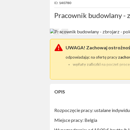
ID:
140780
Pracownik budowlany - zb
UWAGA! Zachowaj ostrożno
odpowiadając na ofertę pracy
zacho
wpłaty zaliczki
na poczet proce
przesłania skanu / kopii dow
Tego typu praktyki są bezprawne
W każdej tego typu sytuacji prosimy
OPIS
Zwróć szczególną uwagę
czy ofert
jednoznacznie zidentyfikować praco
numer telefonu,
Rozpoczęcie pracy: ustalane indywidu
adres e-mail (najlepiej w domenie
adres siedziby.
Miejsce pracy: Belgia
Wynagrodzenie: od 19,00 € brutto/h (