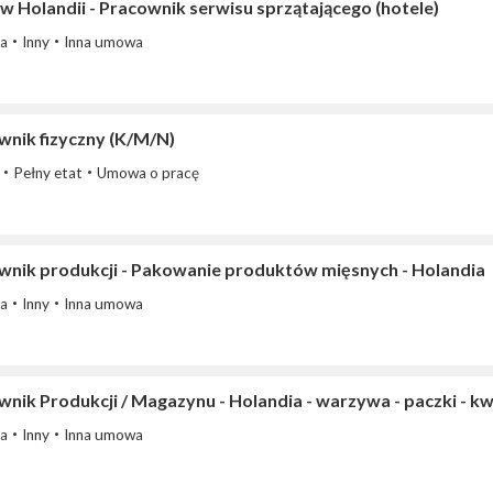
w Holandii - Pracownik serwisu sprzątającego (hotele)
ia
Inny
Inna umowa
wnik fizyczny (K/M/N)
Pełny etat
Umowa o pracę
wnik produkcji - Pakowanie produktów mięsnych - Holandia
ia
Inny
Inna umowa
nik Produkcji / Magazynu - Holandia - warzywa - paczki - kw
ia
Inny
Inna umowa