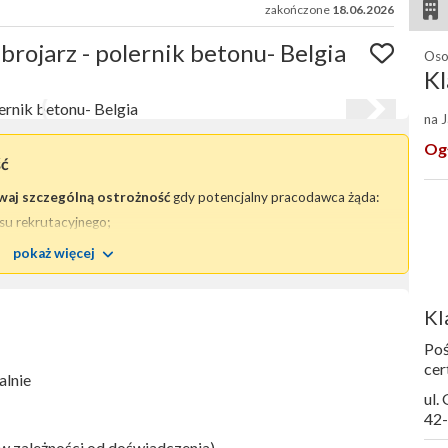
zakończone
18.06.2026
rojarz - polernik betonu- Belgia
Oso
Kl
na 
Og
ść
waj szczególną ostrożność
gdy potencjalny pracodawca żąda:
su rekrutacyjnego;
odu osobistego
lub jakiegokolwiek innego dokumentu tożsamości.
pokaż więcej
 i mogą wskazywać na chęć oszustwa
.
 o niezwłoczny
kontakt z nami
.
Kl
a pracy zawiera niezbędne dane kontaktowe pozwalające
dawcę;
Poś
cer
alnie
 firmowej, a nie darmowy - typu: @gmail.com, @wp.pl, @o2.pl, itp.),
ul.
42
w zależności od doświadczenia)