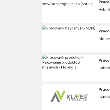
Praca 
Holand
Praco
Niemcy
Praco
Holand
Pracow
Holand