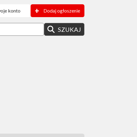
+
oje konto
Dodaj ogłoszenie
SZUKAJ