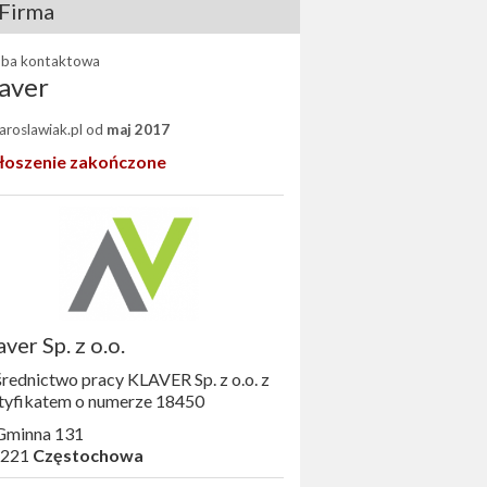
Firma
ba kontaktowa
aver
Jaroslawiak.pl od
maj 2017
łoszenie zakończone
aver Sp. z o.o.
rednictwo pracy KLAVER Sp. z o.o. z
tyfikatem o numerze 18450
 Gminna 131
-221
Częstochowa