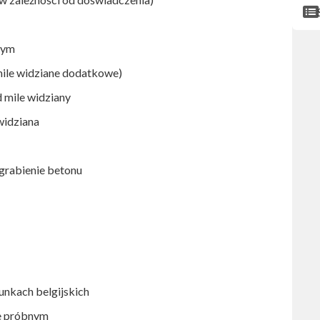
nym
mile widziane dodatkowe)
d mile widziany
widziana
grabienie betonu
unkach belgijskich
e próbnym