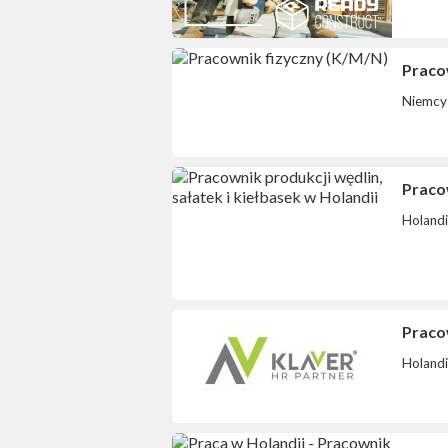
Praco
Niemcy
Pracow
Holand
Pracow
Holand