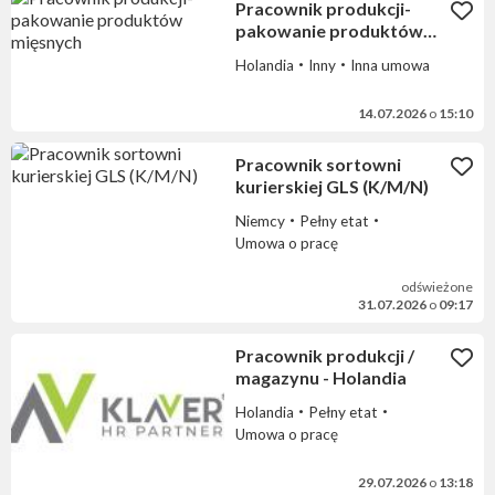
Pracownik produkcji-
pakowanie produktów
mięsnych
Holandia
Inny
Inna umowa
14.07.2026
o
15:10
Pracownik sortowni
kurierskiej GLS (K/M/N)
Niemcy
Pełny etat
Umowa o pracę
odświeżone
31.07.2026
o
09:17
Pracownik produkcji /
magazynu - Holandia
Holandia
Pełny etat
Umowa o pracę
29.07.2026
o
13:18