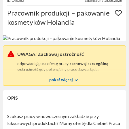
ID:
140383
zakończone
18.06.2026
Pracownik produkcji – pakowanie
kosmetyków Holandia
UWAGA! Zachowaj ostrożność
odpowiadając na ofertę pracy
zachowaj szczególną
ostrożność
gdy potencjalny pracodawca żąda:
wpłaty zaliczki
na poczet procesu rekrutacyjnego;
pokaż więcej
przesłania skanu / kopii dowodu osobistego
lub
jakiegokolwiek innego dokumentu tożsamości.
Tego typu praktyki są bezprawne i mogą wskazywać na
OPIS
chęć oszustwa
.
W każdej tego typu sytuacji prosimy o niezwłoczny
kontakt
z nami
.
Szukasz pracy w nowoczesnym zakładzie przy
Zwróć szczególną uwagę
czy oferta pracy zawiera
luksusowych produktach? Mamy ofertę dla Ciebie! Praca
niezbędne dane kontaktowe pozwalające jednoznacznie