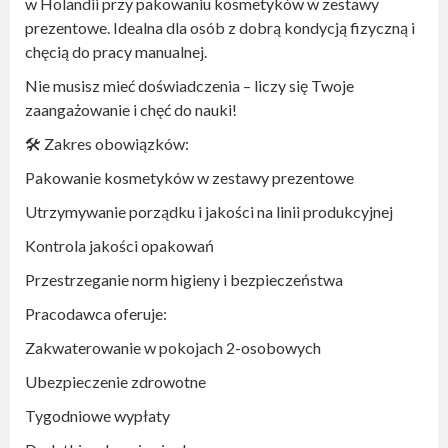
w Holandii przy pakowaniu kosmetyków w zestawy
zidentyfikować pracodawcę;
prezentowe. Idealna dla osób z dobrą kondycją fizyczną i
numer telefonu,
chęcią do pracy manualnej.
adres e-mail (najlepiej w domenie firmowej, a nie
darmowy - typu: @gmail.com, @wp.pl, @o2.pl, itp.),
Nie musisz mieć doświadczenia – liczy się Twoje
adres siedziby.
zaangażowanie i chęć do nauki!
🛠 Zakres obowiązków:
Pakowanie kosmetyków w zestawy prezentowe
Utrzymywanie porządku i jakości na linii produkcyjnej
Kontrola jakości opakowań
Przestrzeganie norm higieny i bezpieczeństwa
Pracodawca oferuje:
Zakwaterowanie w pokojach 2-osobowych
Ubezpieczenie zdrowotne
Tygodniowe wypłaty