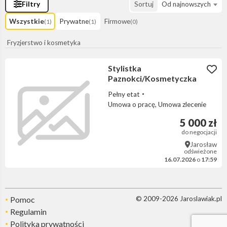
Filtry
Sortuj
Od najnowszych
Wszystkie
Prywatne
Firmowe
(1)
(1)
(0)
Fryzjerstwo i kosmetyka
Stylistka
Paznokci/Kosmetyczka
Pełny etat
Umowa o pracę, Umowa zlecenie
5 000 zł
do negocjacji
Jarosław
odświeżone
16.07.2026
o
17:59
Pomoc
© 2009-2026 Jaroslawiak.pl
Regulamin
Polityka prywatności