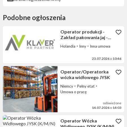
Podobne ogłoszenia
Operator produkcji -
Zakład pakowania jaj -
Holandia
Holandia
Inny
Inna umowa
23.07.2026
o
10:46
Operator/Operatorka
wózka widłowego JYSK
Niemcy
Pełny etat
Umowa o pracę
odświeżone
14.07.2026
o
14:03
Operator Wózka
Widłowego JYSK (K/M/N)