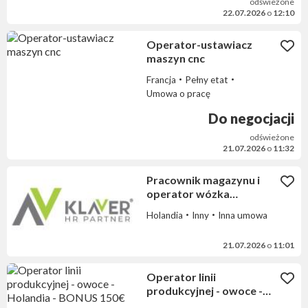
odświeżone
22.07.2026
o
12:10
Operator-ustawiacz
maszyn cnc
Francja
Pełny etat
Umowa o pracę
Do negocjacji
odświeżone
21.07.2026
o
11:32
Pracownik magazynu i
operator wózka
wysokiego składowania -
Holandia
Inny
Inna umowa
Holandia
21.07.2026
o
11:01
Operator linii
produkcyjnej - owoce -
Holandia - BONUS 150€