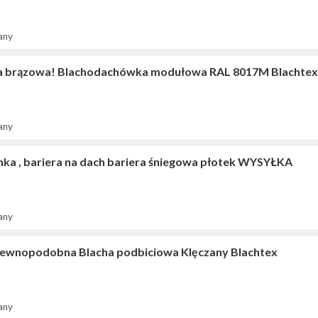
any
a brązowa! Blachodachówka modułowa RAL 8017M Blachtex
any
nka , bariera na dach bariera śniegowa płotek WYSYŁKA
any
rewnopodobna Blacha podbiciowa Klęczany Blachtex
any