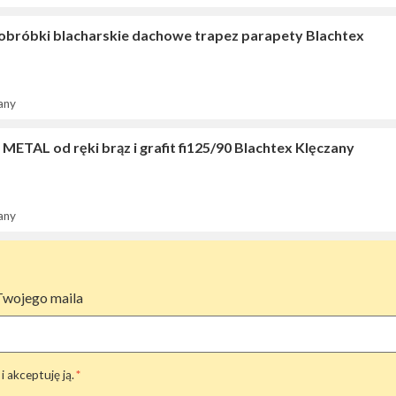
 obróbki blacharskie dachowe trapez parapety Blachtex
any
METAL od ręki brąz i grafit fi125/90 Blachtex Klęczany
any
Twojego maila
i akceptuję ją.