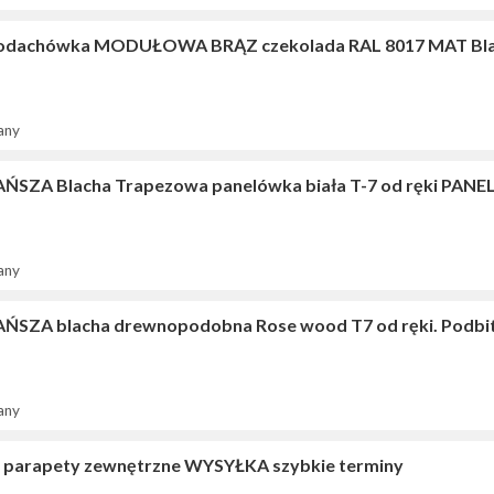
odachówka MODUŁOWA BRĄZ czekolada RAL 8017 MAT Bla
any
ŃSZA Blacha Trapezowa panelówka biała T-7 od ręki PANEL
any
ŃSZA blacha drewnopodobna Rose wood T7 od ręki. Podbit
any
 parapety zewnętrzne WYSYŁKA szybkie terminy