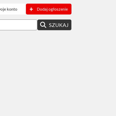
+
oje konto
Dodaj ogłoszenie
SZUKAJ