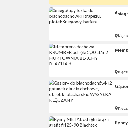
Śniego
Klęcz
Membr
Klęcz
Gąsio
Klęcz
Rynny 