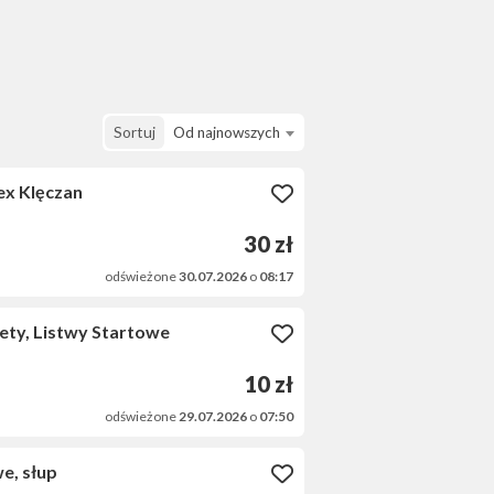
Sortuj
Od najnowszych
ex Klęczan
30 zł
odświeżone
30.07.2026
o
08:17
ty, Listwy Startowe
10 zł
odświeżone
29.07.2026
o
07:50
e, słup