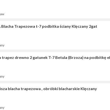
ław
 Blacha Trapezowa t-7 podbitka ściany Klęczany 2gat
any
a trapez drewno 2 gatunek T-7 Betula (Brzoza) na podbitkę e
any
ńsza blacha trapezowa , obróbki blacharskie Klęczany
any