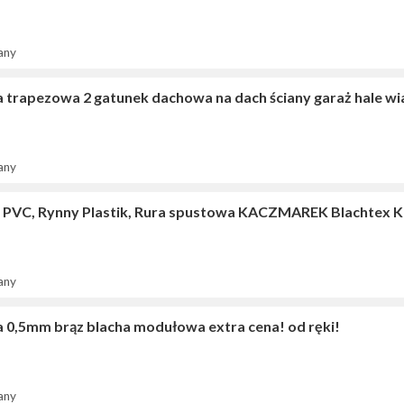
any
a trapezowa 2 gatunek dachowa na dach ściany garaż hale wi
any
 PVC, Rynny Plastik, Rura spustowa KACZMAREK Blachtex K
any
a 0,5mm brąz blacha modułowa extra cena! od ręki!
any