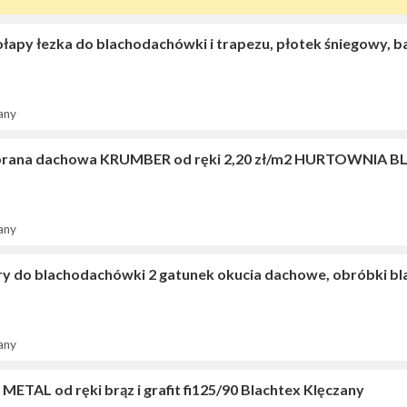
łapy łezka do blachodachówki i trapezu, płotek śniegowy, b
any
ana dachowa KRUMBER od ręki 2,20 zł/m2 HURTOWNIA B
any
ry do blachodachówki 2 gatunek okucia dachowe, obróbki
any
METAL od ręki brąz i grafit fi125/90 Blachtex Klęczany