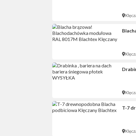
Klęcz
Blach
Klęcz
Drabi
Klęcz
T-7 d
Klęcz