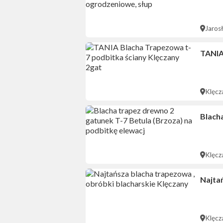
Jaros
TANIA
Klęcz
Blach
Klęcz
Najta
Klęcz