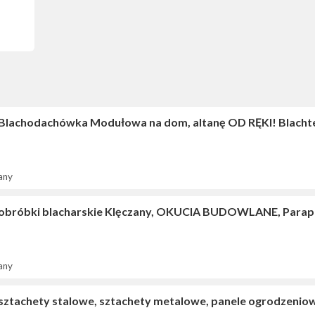
 Blachodachówka Modułowa na dom, altanę OD RĘKI! Blacht
any
 obróbki blacharskie Klęczany, OKUCIA BUDOWLANE, Parape
any
 sztachety stalowe, sztachety metalowe, panele ogrodzeniow