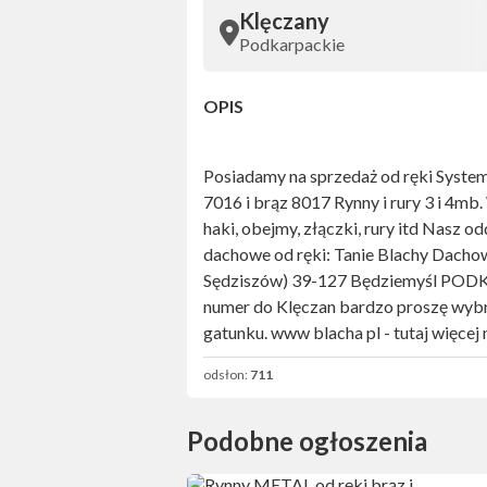
Klęczany
Podkarpackie
OPIS
Posiadamy na sprzedaż od ręki Syste
7016 i brąz 8017 Rynny i rury 3 i 4mb.
haki, obejmy, złączki, rury itd Nasz o
dachowe od ręki: Tanie Blachy Dacho
Sędziszów) 39-127 Będziemyśl POD
numer do Klęczan bardzo proszę wybra
gatunku. www blacha pl - tutaj więcej
odsłon:
711
Podobne ogłoszenia