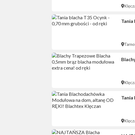
Klęcz
Tania 
Tarno
Blach
Klęcz
Tania
Klęcz