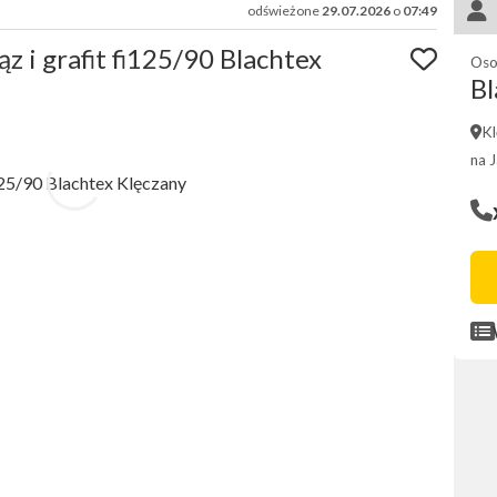
odświeżone
29.07.2026
o
07:49
 i grafit fi125/90 Blachtex
Oso
Bl
Kl
na 