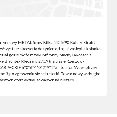
m rynnowy METAL firmy Bilka fi125/90 Kolory: Grafit
 Wszystkie akcesoria do rynien od ręki! zaślepki, kolanka,
ddział gdzie możesz zakupić rynny blachy i akcesoria
we Blachtex Klęczany 275A (na trasie Rzeszów-
KARPACKIE 6*0*6*4*0*2*9*1*5 - telefon Wewnętrzny
ć 3, po zgłoszeniu się sekretarki. Towar nowy w drugim
 naszych ofert aktualizowanych na bieżąco.