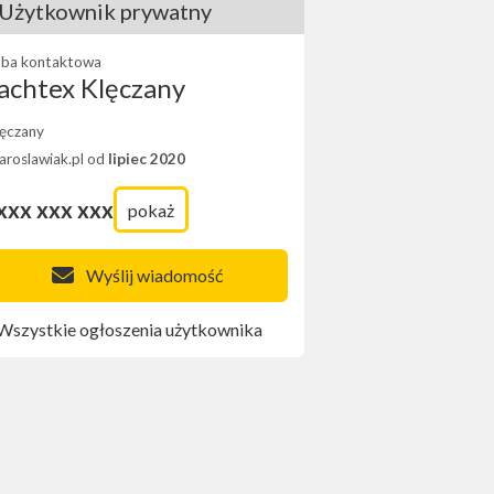
Użytkownik prywatny
ba kontaktowa
achtex Klęczany
ęczany
Jaroslawiak.pl od
lipiec 2020
xxx xxx xxx
pokaż
Wyślij wiadomość
Wszystkie ogłoszenia użytkownika