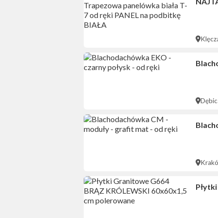
NAJTA
Klęcz
Blach
Dębic
Blach
Krak
Płytk