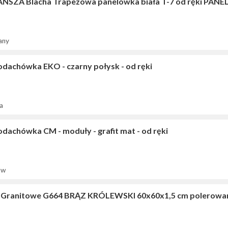
ŃSZA Blacha Trapezowa panelówka biała T-7 od ręki PANEL
any
odachówka EKO - czarny połysk - od ręki
a
odachówka CM - moduły - grafit mat - od ręki
ów
i Granitowe G664 BRĄZ KRÓLEWSKI 60x60x1,5 cm polerowa