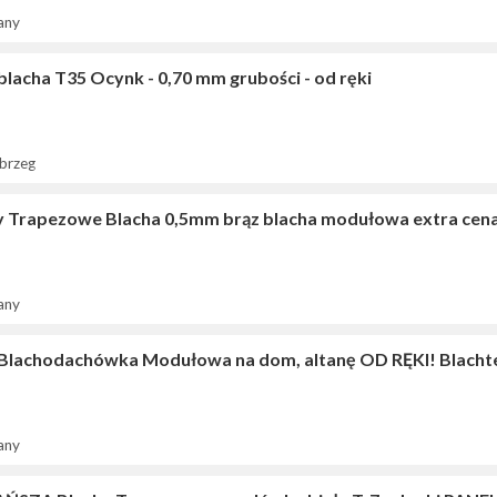
any
blacha T35 Ocynk - 0,70 mm grubości - od ręki
brzeg
y Trapezowe Blacha 0,5mm brąz blacha modułowa extra cena
any
 Blachodachówka Modułowa na dom, altanę OD RĘKI! Blacht
any