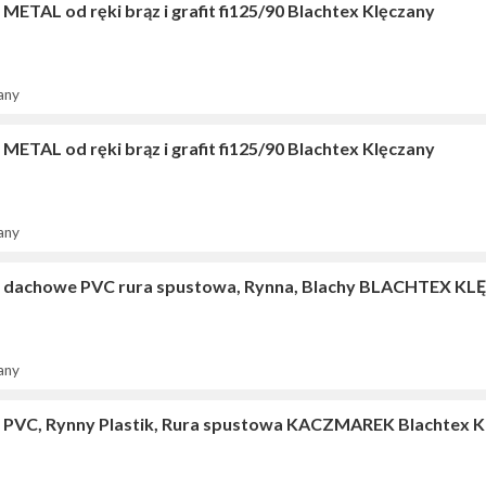
METAL od ręki brąz i grafit fi125/90 Blachtex Klęczany
any
METAL od ręki brąz i grafit fi125/90 Blachtex Klęczany
any
 dachowe PVC rura spustowa, Rynna, Blachy BLACHTEX K
any
 PVC, Rynny Plastik, Rura spustowa KACZMAREK Blachtex K