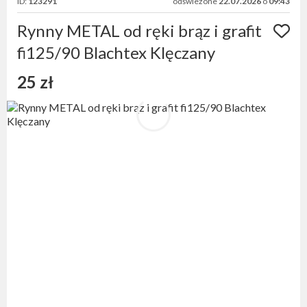
ID:
123291
odświeżone
22.07.2026
o
09:43
Rynny METAL od ręki brąz i grafit
fi125/90 Blachtex Klęczany
25 zł