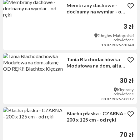
Membrany dachowe -
docinamy na wymiar - od
ręki
3 zł
Głogów Małopolski
odświeżone
18.07.2026
o
10:40
Tania Blachodachówka
Modułowa na dom, altanę
OD RĘKI! Blachtex
Klęczan
30 zł
Klęczany
odświeżone
30.07.2026
o
08:17
Blacha płaska - CZARNA -
200 x 125 cm - od ręki
70 zł