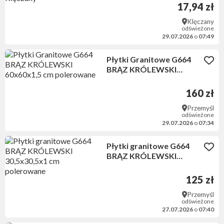
Klęczany
17,94 zł
Klęczany
odświeżone
29.07.2026
o
07:49
Płytki Granitowe G664
BRĄZ KRÓLEWSKI
60x60x1,5 cm polerowane
160 zł
Przemyśl
odświeżone
29.07.2026
o
07:34
Płytki granitowe G664
BRĄZ KRÓLEWSKI
30,5x30,5x1 cm
polerowane
125 zł
Przemyśl
odświeżone
27.07.2026
o
07:40