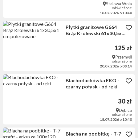
Stalowa Wola
odświeżone
18.07.2026
o
10:40
Płytki granitowe G664
Brąz Królewski 61x30,5x1
cm polerowane
125 zł
Przemyśl
odświeżone
20.07.2026
o
08:14
Blachodachówka EKO -
czarny połysk - od ręki
30 zł
Dębica
odświeżone
18.07.2026
o
10:40
Blacha na podbitkę - T-7