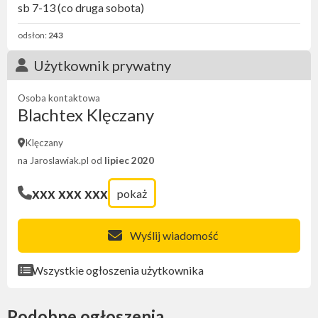
sb 7-13 (co druga sobota)
odsłon:
243
Użytkownik prywatny
Osoba kontaktowa
Blachtex Klęczany
Klęczany
na Jaroslawiak.pl od
lipiec 2020
xxx xxx xxx
pokaż
Wyślij wiadomość
Wszystkie ogłoszenia użytkownika
Podobne ogłoszenia