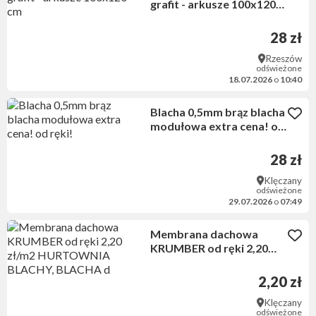
grafit - arkusze 100x120
cm
28 zł
Rzeszów
odświeżone
18.07.2026
o
10:40
Blacha 0,5mm brąz blacha
modułowa extra cena! od
ręki!
28 zł
Klęczany
odświeżone
29.07.2026
o
07:49
Membrana dachowa
KRUMBER od ręki 2,20
zł/m2 HURTOWNIA
BLACHY, BLACHA d
2,20 zł
Klęczany
odświeżone