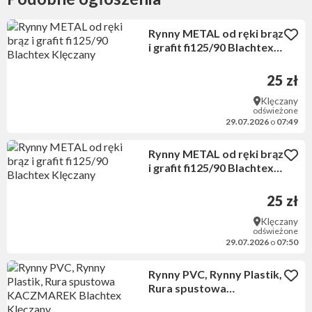
Rynny METAL od ręki brąz
i grafit fi125/90 Blachtex
Klęczany
25 zł
Klęczany
odświeżone
29.07.2026
o
07:49
Rynny METAL od ręki brąz
i grafit fi125/90 Blachtex
Klęczany
25 zł
Klęczany
odświeżone
29.07.2026
o
07:50
Rynny PVC, Rynny Plastik,
Rura spustowa
KACZMAREK Blachtex