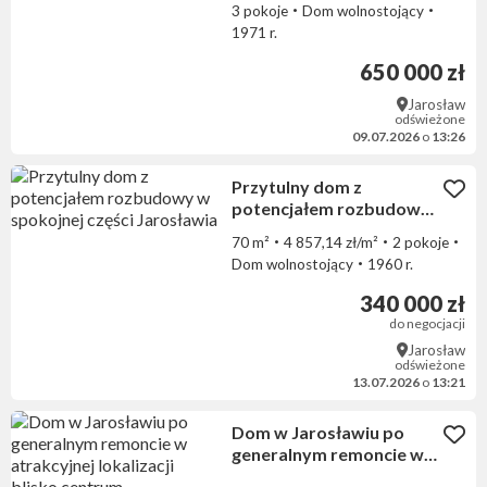
3 pokoje
Dom wolnostojący
1971 r.
650 000 zł
Jarosław
odświeżone
09.07.2026
o
13:26
Przytulny dom z
potencjałem rozbudowy
w spokojnej części
70 m²
4 857,14 zł/m²
2 pokoje
Jarosławia
Dom wolnostojący
1960 r.
340 000 zł
do negocjacji
Jarosław
odświeżone
13.07.2026
o
13:21
Dom w Jarosławiu po
generalnym remoncie w
atrakcyjnej lokalizacji