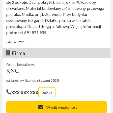
się 2 pokoje. Dach pokryty blachą, okna PCV, stropy
drewniane. Materiał budowlany zróżnicowany, przewaga
pustaka. Media: prąd, siła, woda. Przy budynku
usytuowany też garaż. Działka płaska w kształcie
prostokąta. Dojazd drogą asfaltową. Więcej informacji
pod nr tel. 691 871 939.
odsłon:
1730
Firma
Osoba kontaktowa
KNC
na Jaroslawiak.pl od
styczeń 2020
xxx xxx xxx
pokaż
Wyślij wiadomość