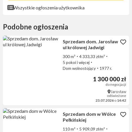
Wszystkie ogłoszenia użytkownika
Podobne ogłoszenia
Sprzedam dom. Jarosław
ul królowej Jadwigi
300 m²
4 333,33 zł/m²
5 pokoi i więcej
Dom wolnostojący
1977 r.
1 300 000 zł
do negocjacji
Jarosław
odświeżone
23.07.2026
o
14:42
Sprzedam dom w Wólce
Pełkińskiej
110 m²
5 909,09 zł/m²