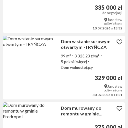
335 000 zł
do negocjacji
Jarosław
odświeżone
10.07.2026
o
13:32
Dom w stanie surowym
otwartym -TRYŃCZA
99 m²
3 323,23 zł/m²
5 pokoi i więcej
Dom wolnostojący
329 000 zł
Jarosław
odświeżone
30.07.2026
o
11:21
Dom murowany do
remontu w gminie
Fredropol
275 000 zł