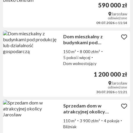
blisko centrum
590 000 zł
Jarosław
odświeżone
09.07.2026
o
11:14
Dom mieszkalny z
budynkami pod
produkcję lub działalność
150 m²
8 000 zł/m²
gospodarczą
5 pokoi i więcej
Dom wolnostojący
1 200 000 zł
Jarosław
odświeżone
30.07.2026
o
11:21
Sprzedam dom w
atrakcyjnej okolicy
Jarosław
110 m²
3 900 zł/m²
4 pokoje
Bliźniak