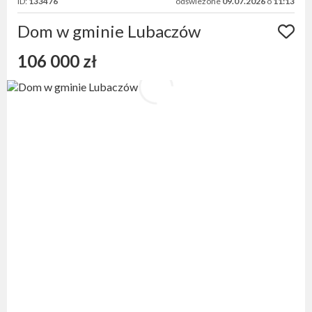
ID:
133476
odświeżone
09.07.2026
o
11:13
Dom w gminie Lubaczów
106 000 zł