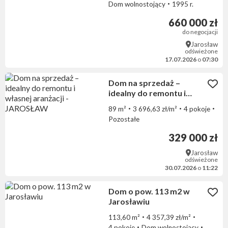
Dom wolnostojący
1995 r.
660 000 zł
do negocjacji
Jarosław
odświeżone
17.07.2026
o
07:30
Dom na sprzedaż –
idealny do remontu i
własnej aranżacji -
89 m²
3 696,63 zł/m²
4 pokoje
JAROSŁAW
Pozostałe
329 000 zł
Jarosław
odświeżone
30.07.2026
o
11:22
Dom o pow. 113 m2 w
Jarosławiu
113,60 m²
4 357,39 zł/m²
4 pokoje
Dom wolnostojący