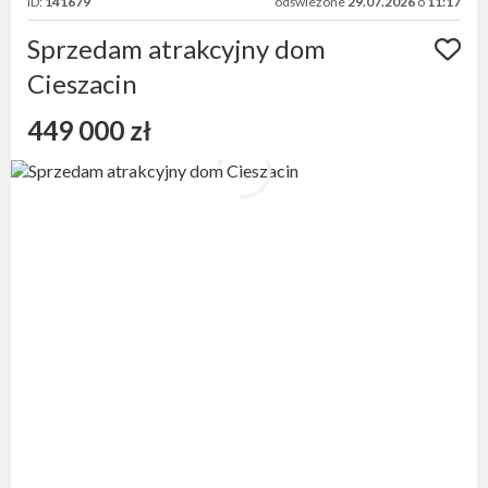
ID:
141679
odświeżone
29.07.2026
o
11:17
Sprzedam atrakcyjny dom
Cieszacin
449 000 zł