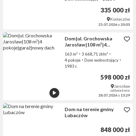
335 000 zł
Koniaczów
25.07.2026
o
20:03
Dom|ul. Grochowska
Jarosław|108 m²|4
pokoje|garaż|nowy dach
163 m²
3 668,71 zł/m²
4 pokoje
Dom wolnostojący
1983 r.
598 000 zł
Jarosław
odświeżone
28.07.2026
o
13:29
Dom na terenie gminy
Lubaczów
848 000 zł