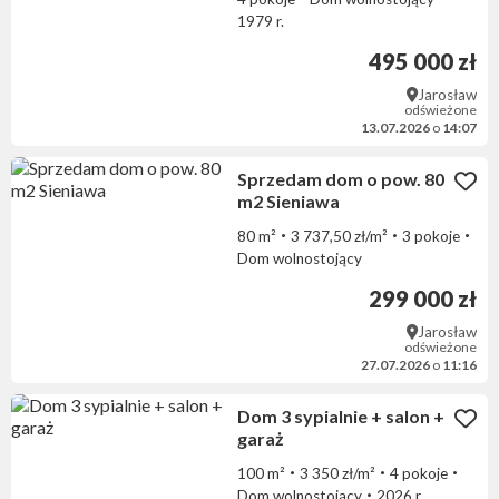
1979 r.
495 000 zł
Jarosław
odświeżone
13.07.2026
o
14:07
Sprzedam dom o pow. 80
m2 Sieniawa
80 m²
3 737,50 zł/m²
3 pokoje
Dom wolnostojący
299 000 zł
Jarosław
odświeżone
27.07.2026
o
11:16
Dom 3 sypialnie + salon +
garaż
100 m²
3 350 zł/m²
4 pokoje
Dom wolnostojący
2026 r.