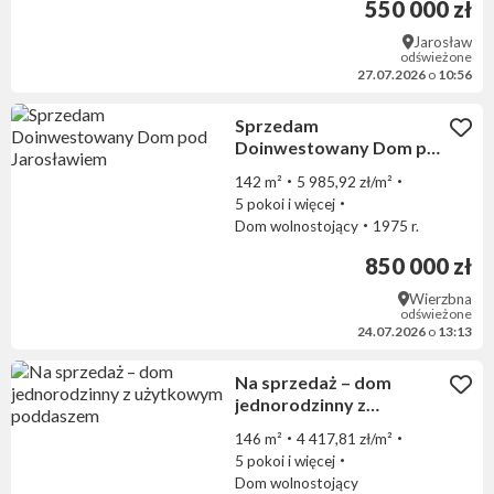
550 000 zł
Jarosław
odświeżone
27.07.2026
o
10:56
Sprzedam
Doinwestowany Dom pod
Jarosławiem
142 m²
5 985,92 zł/m²
5 pokoi i więcej
Dom wolnostojący
1975 r.
850 000 zł
Wierzbna
odświeżone
24.07.2026
o
13:13
Na sprzedaż – dom
jednorodzinny z
użytkowym poddaszem
146 m²
4 417,81 zł/m²
5 pokoi i więcej
Dom wolnostojący