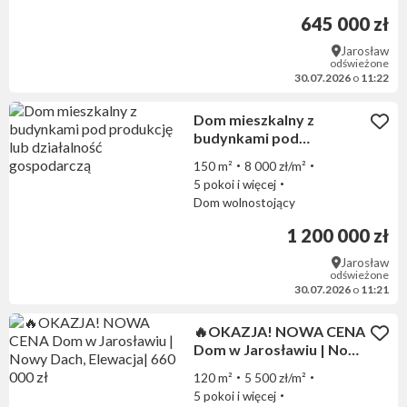
645 000 zł
Jarosław
odświeżone
30.07.2026
o
11:22
Dom mieszkalny z
budynkami pod
produkcję lub działalność
150 m²
8 000 zł/m²
gospodarczą
5 pokoi i więcej
Dom wolnostojący
1 200 000 zł
Jarosław
odświeżone
30.07.2026
o
11:21
🔥OKAZJA! NOWA CENA
Dom w Jarosławiu | Nowy
Dach, Elewacja| 660 000 zł
120 m²
5 500 zł/m²
5 pokoi i więcej